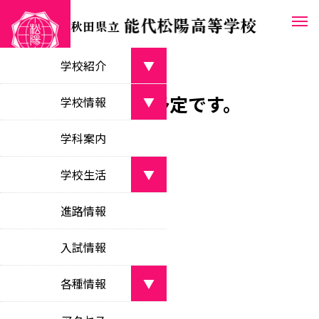
学校紹介
▼
７月の月間行事予定です。
学校長あいさつ
学校情報
▼
greetings from the principal
2025.06.25
行事予定
学校案内パンフレット
学科案内
学校目標
school pamphlet
objectives
学校生活
▼
教育課程
沿革
curriculum
部活動
月間行事予定(7月)
school history
進路情報
clubs
校時表
校名・校章・校歌等
class schedule
入試情報
学校行事
about the school
school events
学校いじめ防止
各種情報
▼
bullying prevention
生徒会活動
新着情報
student council activities