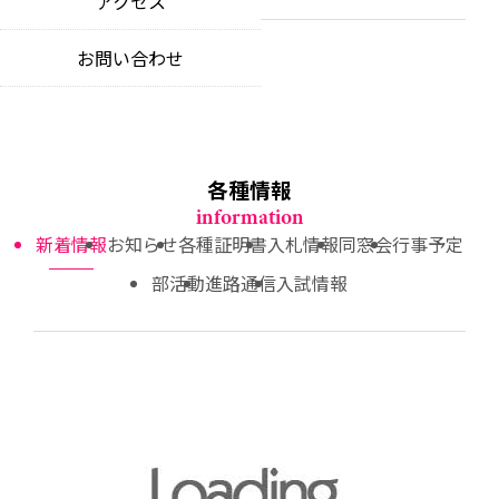
アクセス
教育理念
news
educational philosophy
特色ある教育活動
お問い合わせ
お知らせ
unique educational opportunities
中期ビジョン
notices
our 5-year vision
制服について
各種証明書
school uniform
certificate applications
各種情報
入札情報
information
competitive bidding information
新着情報
お知らせ
各種証明書
入札情報
同窓会
行事予定
部活動
進路通信
入試情報
同窓会
alumni community