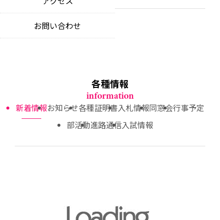
アクセス
教育理念
news
educational philosophy
特色ある教育活動
お問い合わせ
お知らせ
unique educational opportunities
中期ビジョン
notices
our 5-year vision
制服について
各種証明書
school uniform
certificate applications
各種情報
入札情報
information
competitive bidding information
新着情報
お知らせ
各種証明書
入札情報
同窓会
行事予定
部活動
進路通信
入試情報
同窓会
alumni community