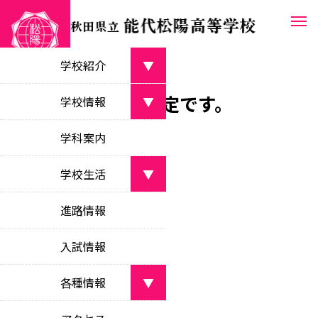
学校紹介
▼
1月の月間行事予定です。
学校長あいさつ
学校情報
▼
greetings from the principal
2025.12.23
行事予定
学校案内パンフレット
学科案内
学校目標
school pamphlet
objectives
学校生活
▼
教育課程
沿革
curriculum
部活動
月間行事予定(１月)
school history
進路情報
clubs
校時表
校名・校章・校歌等
class schedule
入試情報
学校行事
about the school
school events
学校いじめ防止
各種情報
▼
bullying prevention
生徒会活動
新着情報
student council activities