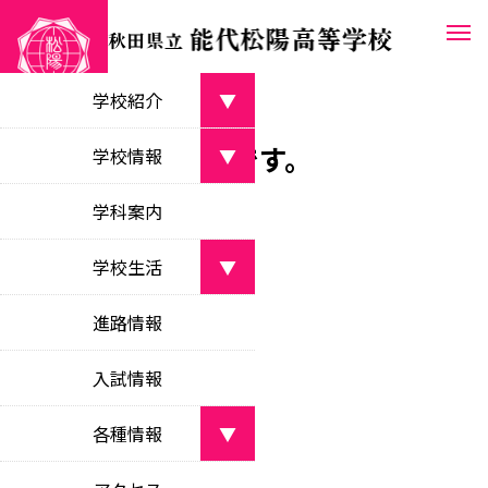
学校紹介
▼
４月の行事予定です。
学校長あいさつ
学校情報
▼
greetings from the principal
2026.03.26
行事予定
学校案内パンフレット
学科案内
学校目標
school pamphlet
objectives
学校生活
▼
教育課程
沿革
curriculum
部活動
月間行事予定(4月)
school history
進路情報
clubs
校時表
校名・校章・校歌等
class schedule
入試情報
学校行事
about the school
school events
学校いじめ防止
各種情報
▼
bullying prevention
生徒会活動
新着情報
student council activities