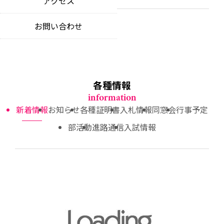
アクセス
教育理念
news
educational philosophy
特色ある教育活動
お問い合わせ
お知らせ
unique educational opportunities
中期ビジョン
notices
our 5-year vision
制服について
各種証明書
school uniform
certificate applications
各種情報
入札情報
information
competitive bidding information
新着情報
お知らせ
各種証明書
入札情報
同窓会
行事予定
部活動
進路通信
入試情報
同窓会
alumni community