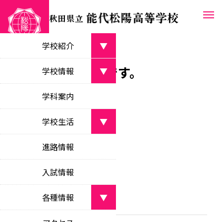
学校紹介
▼
７月の行事予定です。
学校長あいさつ
学校情報
▼
greetings from the principal
2026.06.29
行事予定
学校案内パンフレット
学科案内
学校目標
school pamphlet
objectives
学校生活
▼
教育課程
沿革
curriculum
部活動
school history
7月
ダウンロード
進路情報
clubs
校時表
校名・校章・校歌等
class schedule
入試情報
学校行事
about the school
school events
学校いじめ防止
各種情報
▼
bullying prevention
生徒会活動
新着情報
student council activities