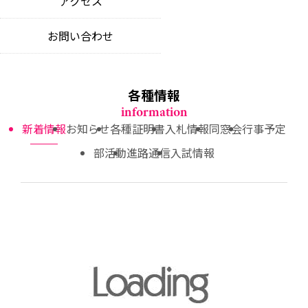
アクセス
教育理念
news
educational philosophy
特色ある教育活動
お問い合わせ
お知らせ
unique educational opportunities
中期ビジョン
notices
our 5-year vision
制服について
各種証明書
school uniform
各種情報
certificate applications
information
新着情報
お知らせ
各種証明書
入札情報
同窓会
行事予定
入札情報
competitive bidding information
部活動
進路通信
入試情報
同窓会
alumni community