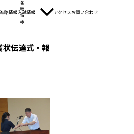
各
種
進路情報
入試情報
アクセス
お問い合わせ
情
報
賞状伝達式・報