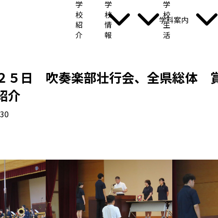
学
学
学
校
校
校
学科案内
紹
情
生
介
報
活
２５日 吹奏楽部壮行会、全県総体 
紹介
.30