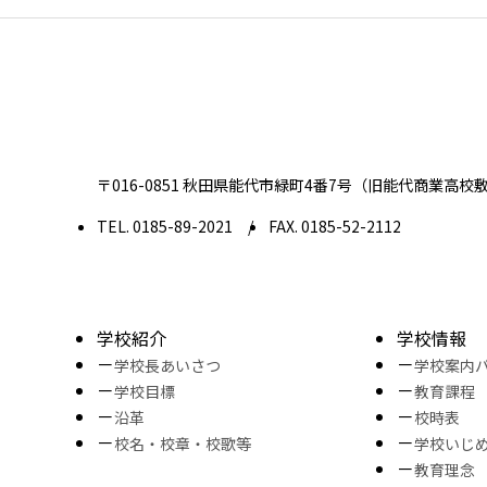
〒016-0851 秋田県能代市緑町4番7号
（旧能代商業高校
TEL. 0185-89-2021
FAX. 0185-52-2112
学校紹介
学校情報
学校長あいさつ
学校案内
学校目標
教育課程
沿革
校時表
校名・校章・校歌等
学校いじ
教育理念