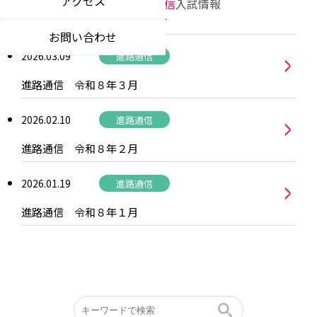
アクセス
教育理念
部活動
進路通信
入試情報
news
educational philosophy
特色ある教育活動
お問い合わせ
お知らせ
unique educational opportunities
中期ビジョン
>
2026.03.09
進路通信
notices
our 5-year vision
制服について
進路通信 令和８年３月
各種証明書
school uniform
certificate applications
>
2026.02.10
進路通信
入札情報
進路通信 令和８年２月
competitive bidding information
>
同窓会
2026.01.19
進路通信
alumni community
進路通信 令和８年１月