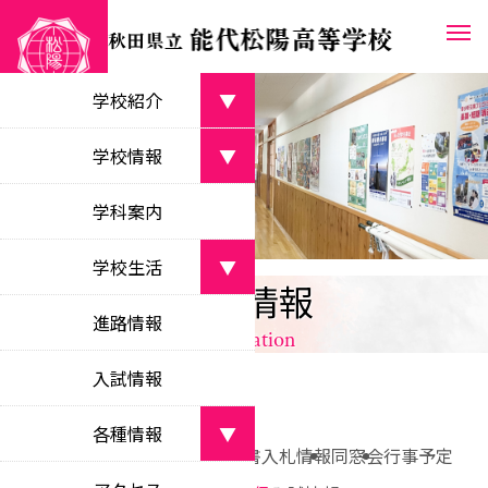
学校紹介
▼
学校長あいさつ
学校情報
▼
greetings from the principal
学校案内パンフレット
学科案内
学校目標
school pamphlet
objectives
学校生活
▼
教育課程
各種情報
沿革
curriculum
部活動
school history
進路情報
information
clubs
校時表
校名・校章・校歌等
class schedule
入試情報
学校行事
about the school
school events
学校いじめ防止
各種情報
▼
bullying prevention
新着情報
お知らせ
各種証明書
入札情報
同窓会
行事予定
生徒会活動
新着情報
student council activities