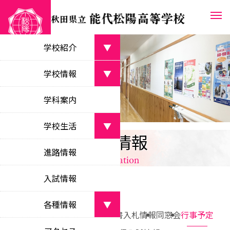
学校紹介
▼
学校長あいさつ
学校情報
▼
greetings from the principal
学校案内パンフレット
学科案内
学校目標
school pamphlet
objectives
学校生活
▼
教育課程
各種情報
沿革
curriculum
部活動
school history
進路情報
information
clubs
校時表
校名・校章・校歌等
class schedule
入試情報
学校行事
about the school
school events
学校いじめ防止
各種情報
▼
bullying prevention
新着情報
お知らせ
各種証明書
入札情報
同窓会
行事予定
生徒会活動
新着情報
student council activities