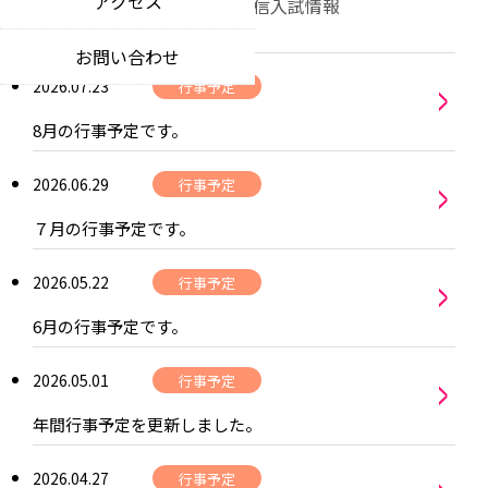
アクセス
教育理念
部活動
進路通信
入試情報
news
educational philosophy
特色ある教育活動
お問い合わせ
お知らせ
unique educational opportunities
中期ビジョン
>
2026.07.23
行事予定
notices
our 5-year vision
制服について
8月の行事予定です。
各種証明書
school uniform
certificate applications
>
2026.06.29
行事予定
入札情報
７月の行事予定です。
competitive bidding information
>
同窓会
2026.05.22
行事予定
alumni community
6月の行事予定です。
>
2026.05.01
行事予定
年間行事予定を更新しました。
2026.04.27
行事予定