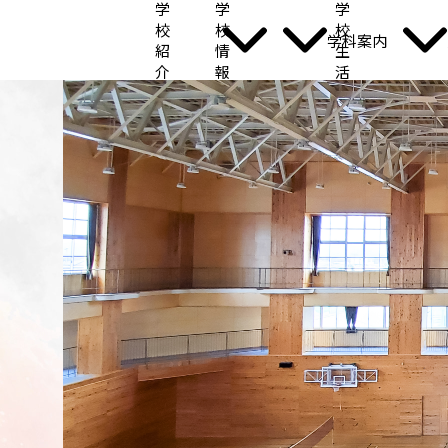
学
学
学
校
校
校
学科案内
紹
情
生
介
報
活