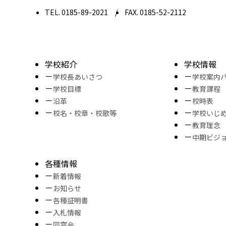
TEL. 0185-89-2021
FAX. 0185-52-2112
学校紹介
学校情報
学校長あいさつ
学校案内
学校目標
教育課程
沿革
校時表
校名・校章・校歌等
学校いじ
教育理念
中期ビジ
各種情報
新着情報
お知らせ
各種証明書
入札情報
同窓会