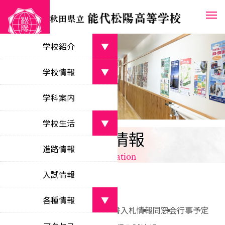
学校紹介
▼
学校長あいさつ
学校情報
▼
greetings from the principal
学校案内パンフレット
学科案内
学校目標
school pamphlet
objectives
学校生活
▼
教育課程
各種情報
沿革
curriculum
部活動
school history
進路情報
information
clubs
校時表
校名・校章・校歌等
class schedule
入試情報
学校行事
about the school
school events
学校いじめ防止
各種情報
▼
bullying prevention
新着情報
お知らせ
各種証明書
入札情報
同窓会
行事予定
生徒会活動
新着情報
student council activities