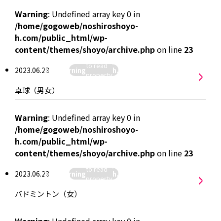
Warning
: Undefined array key 0 in
/home/gogoweb/noshiroshoyo-
h.com/public_html/wp-
:
content/themes/shoyo/archive.php
on line
23
hiroshoyo-
Attempt
/home/gogoweb/noshiroshoyo-
>
p-
to read
2023.06.28
26
Warning
h.com/public_html/wp-
yo/archive.php
">
property
content/themes/shoyo/archive.
"name"
卓球（男女）
on null in
Warning
: Undefined array key 0 in
/home/gogoweb/noshiroshoyo-
h.com/public_html/wp-
:
content/themes/shoyo/archive.php
on line
23
hiroshoyo-
Attempt
/home/gogoweb/noshiroshoyo-
>
p-
to read
2023.06.28
26
Warning
h.com/public_html/wp-
yo/archive.php
">
property
content/themes/shoyo/archive.
"name"
バドミントン（女）
on null in