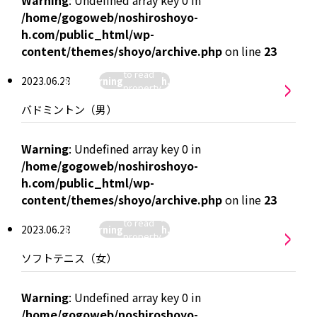
Warning
: Undefined array key 0 in
/home/gogoweb/noshiroshoyo-
h.com/public_html/wp-
:
content/themes/shoyo/archive.php
on line
23
hiroshoyo-
Attempt
/home/gogoweb/noshiroshoyo-
>
p-
to read
2023.06.28
26
Warning
h.com/public_html/wp-
yo/archive.php
">
property
content/themes/shoyo/archive.
"name"
バドミントン（男）
on null in
Warning
: Undefined array key 0 in
/home/gogoweb/noshiroshoyo-
h.com/public_html/wp-
:
content/themes/shoyo/archive.php
on line
23
hiroshoyo-
Attempt
/home/gogoweb/noshiroshoyo-
>
p-
to read
2023.06.28
26
Warning
h.com/public_html/wp-
yo/archive.php
">
property
content/themes/shoyo/archive.
"name"
ソフトテニス（女）
on null in
Warning
: Undefined array key 0 in
/home/gogoweb/noshiroshoyo-