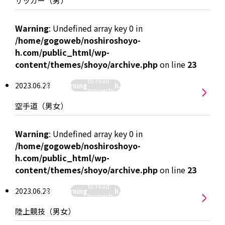
サッカー（男）
on null in
Warning
: Undefined array key 0 in
/home/gogoweb/noshiroshoyo-
h.com/public_html/wp-
:
content/themes/shoyo/archive.php
on line
23
hiroshoyo-
Attempt
/home/gogoweb/noshiroshoyo-
>
p-
to read
2023.06.28
26
Warning
h.com/public_html/wp-
yo/archive.php
">
property
content/themes/shoyo/archive.
"name"
空手道（男女）
on null in
Warning
: Undefined array key 0 in
/home/gogoweb/noshiroshoyo-
h.com/public_html/wp-
:
content/themes/shoyo/archive.php
on line
23
hiroshoyo-
Attempt
/home/gogoweb/noshiroshoyo-
>
p-
to read
2023.06.28
26
Warning
h.com/public_html/wp-
yo/archive.php
">
property
content/themes/shoyo/archive.
"name"
陸上競技（男女）
on null in