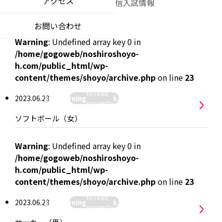
アクセス
教育理念
部活動
進路通信
入試情報
news
educational philosophy
特色ある教育活動
お問い合わせ
お知らせ
unique educational opportunities
中期ビジョン
Warning
: Undefined array key 0 in
notices
our 5-year vision
制服について
/home/gogoweb/noshiroshoyo-
各種証明書
school uniform
h.com/public_html/wp-
certificate applications
:
content/themes/shoyo/archive.php
on line
23
hiroshoyo-
Attempt
/home/gogoweb/noshiroshoyo-
>
p-
to read
入札情報
2023.06.28
26
Warning
h.com/public_html/wp-
yo/archive.php
">
property
competitive bidding information
content/themes/shoyo/archive.
"name"
ソフトボール（女）
on null in
同窓会
alumni community
Warning
: Undefined array key 0 in
/home/gogoweb/noshiroshoyo-
h.com/public_html/wp-
:
content/themes/shoyo/archive.php
on line
23
hiroshoyo-
Attempt
/home/gogoweb/noshiroshoyo-
>
p-
to read
2023.06.28
26
Warning
h.com/public_html/wp-
yo/archive.php
">
property
content/themes/shoyo/archive.
"name"