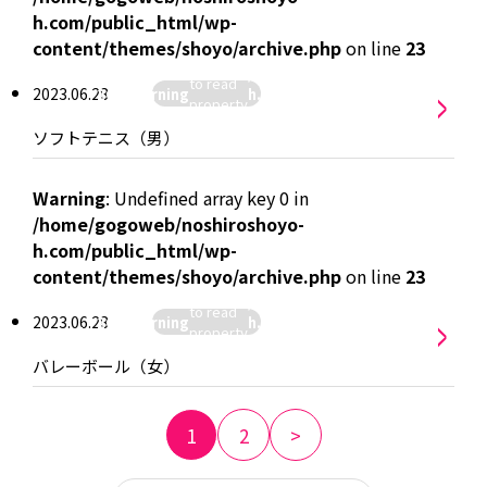
h.com/public_html/wp-
:
content/themes/shoyo/archive.php
on line
23
hiroshoyo-
Attempt
/home/gogoweb/noshiroshoyo-
>
p-
to read
2023.06.28
26
Warning
h.com/public_html/wp-
yo/archive.php
">
property
content/themes/shoyo/archive.
"name"
ソフトテニス（男）
on null in
Warning
: Undefined array key 0 in
/home/gogoweb/noshiroshoyo-
h.com/public_html/wp-
:
content/themes/shoyo/archive.php
on line
23
hiroshoyo-
Attempt
/home/gogoweb/noshiroshoyo-
>
p-
to read
2023.06.28
26
Warning
h.com/public_html/wp-
yo/archive.php
">
property
content/themes/shoyo/archive.
"name"
バレーボール（女）
on null in
1
2
>