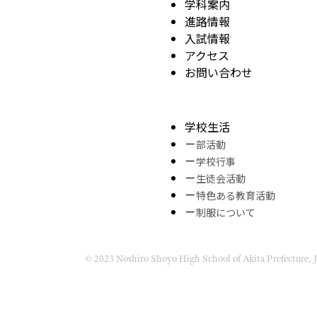
学科案内
進路情報
入試情報
アクセス
お問い合わせ
学校生活
部活動
学校行事
生徒会活動
特色ある教育活動
制服について
© 2023 Noshiro Shoyo High School of Akita Prefecture, 