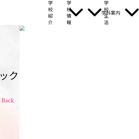
学
学
学
校
校
校
学科案内
紹
情
生
介
報
活
ック
" Back