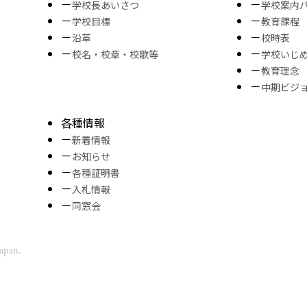
学校長あいさつ
学校案内
学校目標
教育課程
沿革
校時表
校名・校章・校歌等
学校いじ
教育理念
中期ビジ
各種情報
新着情報
お知らせ
各種証明書
入札情報
同窓会
Japan.