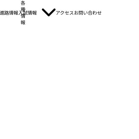
各
種
進路情報
入試情報
アクセス
お問い合わせ
情
報