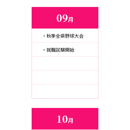
09
月
・秋季全県野球大会
・就職試験開始
10
月