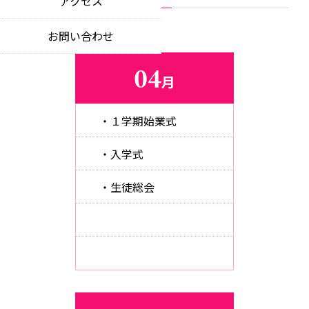
アクセス
教育理念
news
educational philosophy
特色ある教育活動
お問い合わせ
お知らせ
unique educational opportunities
中期ビジョン
notices
our 5-year vision
04
制服について
月
各種証明書
school uniform
certificate applications
・１学期始業式
入札情報
competitive bidding information
・入学式
同窓会
・生徒総会
alumni community