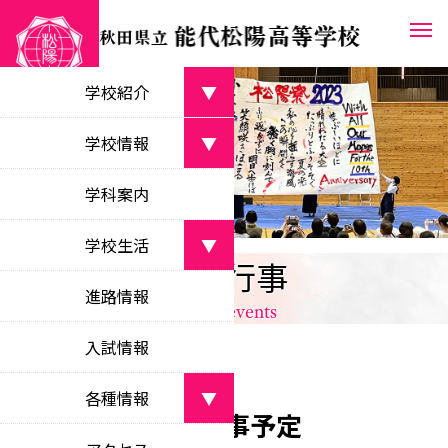
学校紹介
▼
学校長あいさつ
学校情報
▼
greetings from the principal
学校案内パンフレット
学科案内
学校目標
school pamphlet
objectives
学校生活
▼
教育課程
学校行事
沿革
curriculum
部活動
school history
進路情報
school events
clubs
校時表
校名・校章・校歌等
class schedule
入試情報
学校行事
about the school
school events
学校いじめ防止
各種情報
▼
bullying prevention
月間行事予定
生徒会活動
新着情報
student council activities